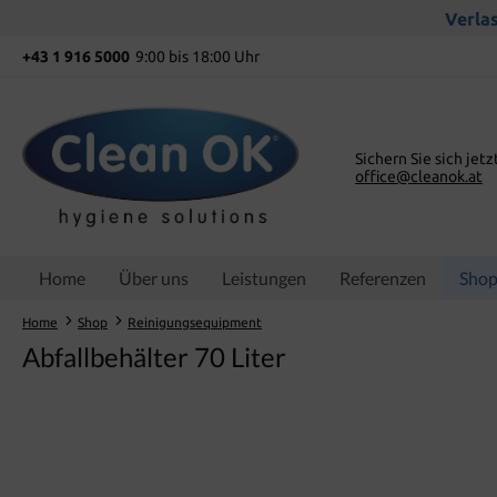
springen
Zur Hauptnavigation springen
Verlas
+43 1 916 5000
9:00 bis 18:00 Uhr
Sichern Sie sich jetz
office@cleanok.at
Home
Über uns
Leistungen
Referenzen
Sho
Home
Shop
Reinigungsequipment
Abfallbehälter 70 Liter
Bildergalerie überspringen