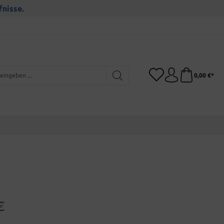
fnisse.
0,00 €*
€