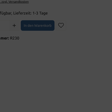
t. zzgl. Versandkosten
fügbar, Lieferzeit: 1-3 Tage
l: Gib den gewünschten Wert ein oder benutze die Schaltflächen 
In den Warenkorb
mmer:
R230