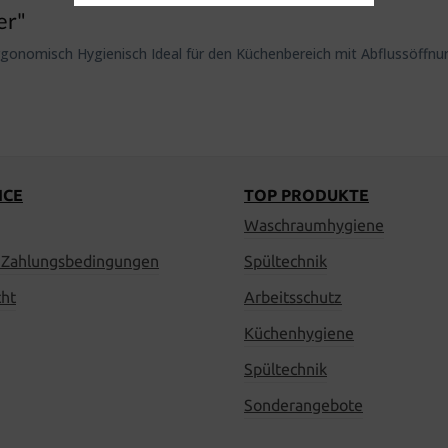
er"
Ergonomisch Hygienisch Ideal für den Küchenbereich mit Abflussöffn
ICE
TOP PRODUKTE
Waschraumhygiene
 Zahlungsbedingungen
Spültechnik
cht
Arbeitsschutz
Küchenhygiene
Spültechnik
Sonderangebote