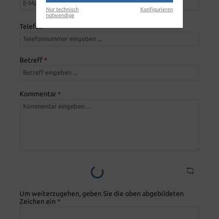
Nur technisch
Konfigurieren
notwendige
Telefon
*
Betreff
*
Kommentar
*
Loading...
Um weiterzugehen, geben Sie die oben abgebildeten
Zeichen ein
*