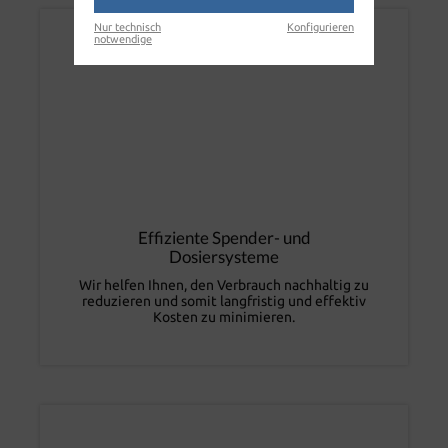
Nur technisch
Konfigurieren
notwendige
Effiziente Spender- und
Dosiersysteme
Wir helfen Ihnen, den Verbrauch nachhaltig zu
reduzieren und somit langfristig und effektiv
Kosten zu minimieren.