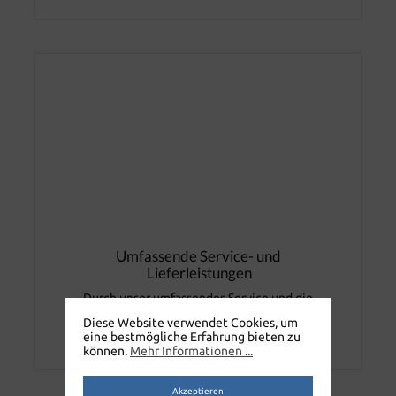
Umfassende Service- und
Lieferleistungen
Durch unser umfassendes Service und die
individuelle Betreuung sind Sie immer am
Diese Website verwendet Cookies, um
aktuellsten Stand und bestens versorgt.
eine bestmögliche Erfahrung bieten zu
können.
Mehr Informationen ...
Akzeptieren