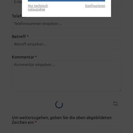
Nur technisch
Konfigurieren
notwendige
Telefon
*
Betreff
*
Kommentar
*
Loading...
Um weiterzugehen, geben Sie die oben abgebildeten
Zeichen ein
*