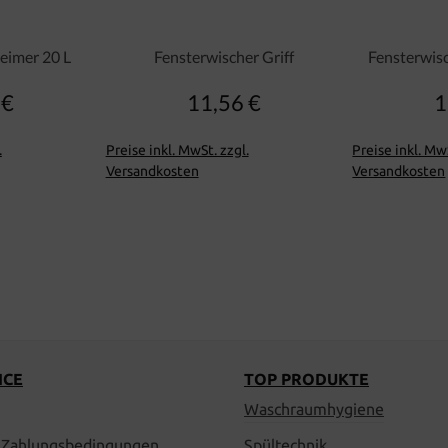
eimer 20 L
Fensterwischer Griff
Fensterwis
 €
11,56 €
1
lärer Preis:
Regulärer Preis:
.
Preise inkl. MwSt. zzgl.
Preise inkl. MwS
Versandkosten
Versandkosten
ICE
TOP PRODUKTE
Waschraumhygiene
 Zahlungsbedingungen
Spültechnik