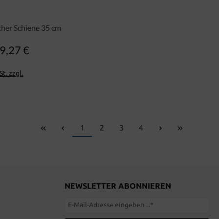
cher Schiene 35 cm
9,27 €
Regulärer Preis:
t. zzgl.
Seite
Seite
Seite
Seite
1
2
3
4
NEWSLETTER ABONNIEREN