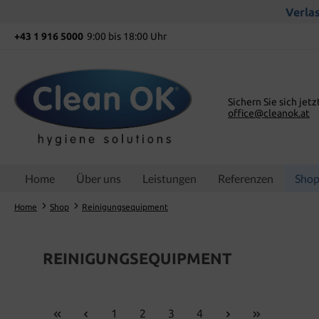
springen
Zur Hauptnavigation springen
Verlas
+43 1 916 5000
9:00 bis 18:00 Uhr
Sichern Sie sich jetz
office@cleanok.at
Home
Über uns
Leistungen
Referenzen
Sho
Home
Shop
Reinigungsequipment
REINIGUNGSEQUIPMENT
Seite
Seite
Seite
Seite
1
2
3
4