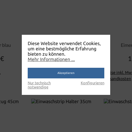
Diese Website verwendet Cookies,
r blau
Eimer 6 Liter gelb
Eimer
um eine bestmögliche Erfahrung
bieten zu können.
 €
13,55 €
1
lärer Preis:
Regulärer Preis:
Mehr Informationen ...
.
Preise inkl. MwSt. zzgl.
Preise inkl. MwS
Akzeptieren
Versandkosten
Versandkosten
Nur technisch
Konfigurieren
notwendige