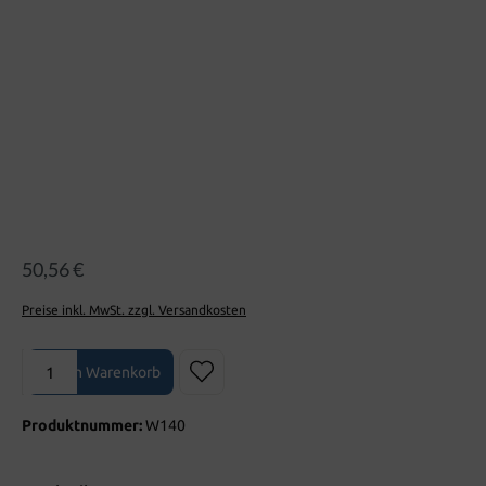
50,56 €
Preise inkl. MwSt. zzgl. Versandkosten
Produkt Anzahl: Gib den gewünschten Wert ein oder benutze die Sch
In den Warenkorb
Produktnummer:
W140