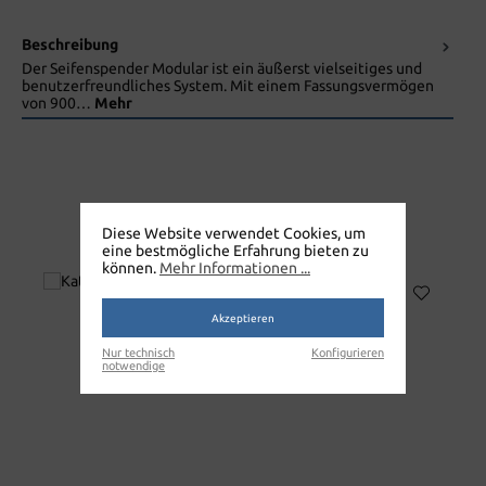
Beschreibung
Der Seifenspender Modular ist ein äußerst vielseitiges und
benutzerfreundliches System. Mit einem Fassungsvermögen
von 900…
Mehr
Diese Website verwendet Cookies, um
SEIFENSPENDER
eine bestmögliche Erfahrung bieten zu
können.
Mehr Informationen ...
Akzeptieren
Nur technisch
Konfigurieren
notwendige