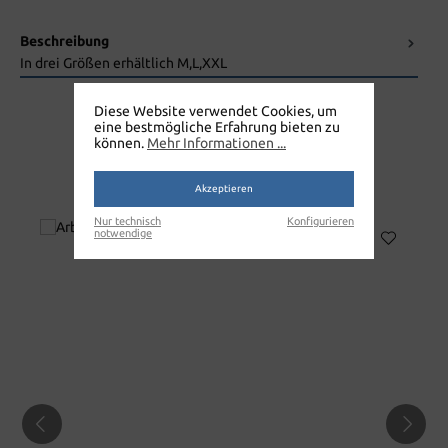
Beschreibung
In drei Größen erhältlich M,L,XXL
Diese Website verwendet Cookies, um
eine bestmögliche Erfahrung bieten zu
können.
Mehr Informationen ...
EINWEG OVERALL
Akzeptieren
Nur technisch
Konfigurieren
notwendige