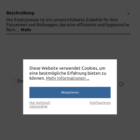
Beschreibung
Die Ersatzpresse ist ein unverzichtbares Zubehör für Ihre
Putzeimer und Rollwagen, das eine effiziente und hygienische
Rein…
Mehr
Diese Website verwendet Cookies, um
ERSATZPRESSE
eine bestmögliche Erfahrung bieten zu
können.
Mehr Informationen ...
Akzeptieren
Nur technisch
Konfigurieren
notwendige