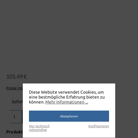
105,49 €
Preise inkl. MwSt. zzgl. Versandkosten
Diese Website verwendet Cookies, um
eine bestmögliche Erfahrung bieten zu
Sofort verfügbar, Lieferzeit: 1-3 Tage
können.
Mehr Informationen ...
Produkt Anzahl: Gib den gewünschten Wert ein oder benutze die Sch
In den Warenkorb
Akzeptieren
Nur technisch
Konfigurieren
notwendige
Produktnummer:
A500