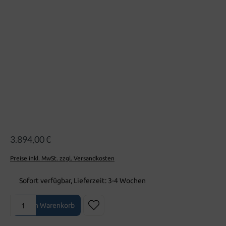
Bildergalerie überspringen
3.894,00 €
Preise inkl. MwSt. zzgl. Versandkosten
Sofort verfügbar, Lieferzeit: 3-4 Wochen
Produkt Anzahl: Gib den gewünschten Wert ein oder benutze die Sch
In den Warenkorb