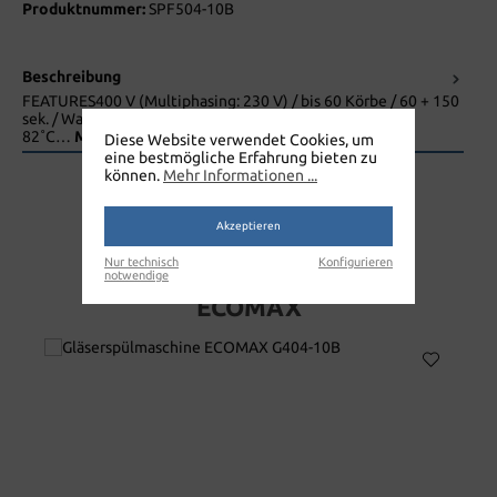
Produktnummer:
SPF504-10B
Beschreibung
FEATURES400 V (Multiphasing: 230 V) / bis 60 Körbe / 60 + 150
sek. / Waschtemperatur ca. 60˚C/ Klarspültemperatur ca.
82˚C…
Mehr
Diese Website verwendet Cookies, um
eine bestmögliche Erfahrung bieten zu
können.
Mehr Informationen ...
Akzeptieren
Nur technisch
Konfigurieren
GESCHIRRSPÜLMASCHINE
notwendige
ECOMAX