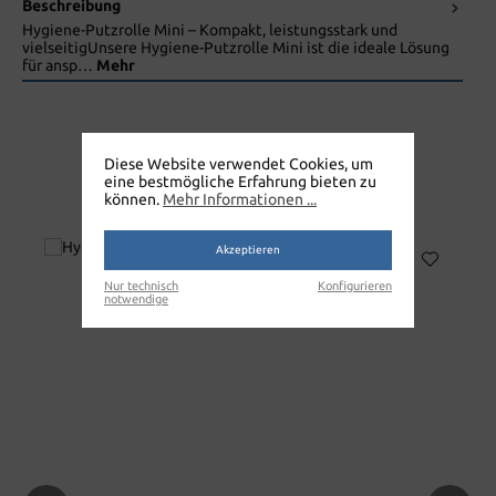
Beschreibung
Hygiene-Putzrolle Mini – Kompakt, leistungsstark und
vielseitigUnsere Hygiene-Putzrolle Mini ist die ideale Lösung
für ansp…
Mehr
Diese Website verwendet Cookies, um
eine bestmögliche Erfahrung bieten zu
können.
Mehr Informationen ...
HYGIENE PUTZROLLE
Akzeptieren
Nur technisch
Konfigurieren
notwendige