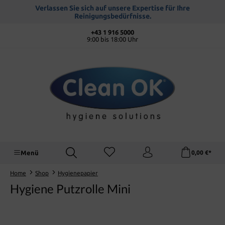
alt springen
Verlassen Sie sich auf unsere Expertise für Ihre
Reinigungsbedürfnisse.
+43 1 916 5000
9:00 bis 18:00 Uhr
Menü
0,00 €*
Home
Shop
Hygienepapier
Hygiene Putzrolle Mini
Bildergalerie überspringen