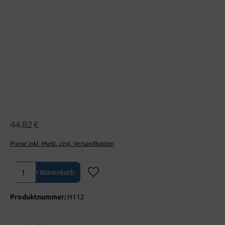
44,82 €
Preise inkl. MwSt. zzgl. Versandkosten
Produkt Anzahl: Gib den gewünschten Wert ein oder benutze die Sch
In den Warenkorb
Produktnummer:
H112