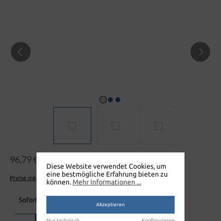
96,79 €
Diese Website verwendet Cookies, um
eine bestmögliche Erfahrung bieten zu
Preise inkl. MwSt. zzgl. Versandkosten
können.
Mehr Informationen ...
Sofort verfügbar, Lieferzeit: 1-2 Wochen
Akzeptieren
Produkt Anzahl: Gib den gewünschten Wert ein oder benutze die Sch
Nur technisch
Konfigurieren