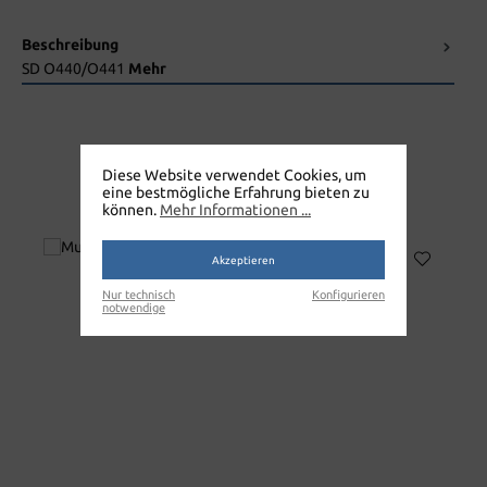
Beschreibung
SD O440/O441
Mehr
Diese Website verwendet Cookies, um
eine bestmögliche Erfahrung bieten zu
MULTICLEANER
können.
Mehr Informationen ...
Akzeptieren
Nur technisch
Konfigurieren
notwendige