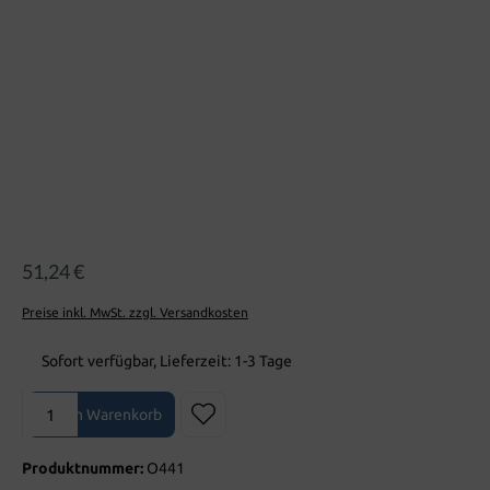
51,24 €
Preise inkl. MwSt. zzgl. Versandkosten
Sofort verfügbar, Lieferzeit: 1-3 Tage
Produkt Anzahl: Gib den gewünschten Wert ein oder benutze die Sch
In den Warenkorb
Produktnummer:
O441