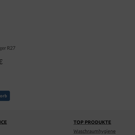
ger R27
€
er Preis:
korb
ICE
TOP PRODUKTE
Waschraumhygiene