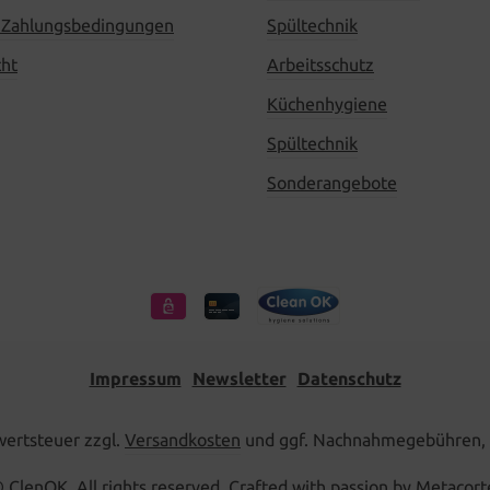
 Zahlungsbedingungen
Spültechnik
cht
Arbeitsschutz
Küchenhygiene
Spültechnik
Sonderangebote
Impressum
Newsletter
Datenschutz
rwertsteuer zzgl.
Versandkosten
und ggf. Nachnahmegebühren, 
 ClenOK. All rights reserved. Crafted with passion by Metacort