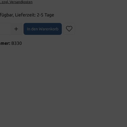
t. zzgl. Versandkosten
fügbar, Lieferzeit: 2-5 Tage
l: Gib den gewünschten Wert ein oder benutze die Schaltflächen 
In den Warenkorb
mmer:
B330