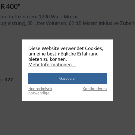
 R 400"
 hocheffizientem 1200 Watt Motor.
augleistung, 35 Liter Volumen, 62 dB leisem inklusive Zubeh
Diese Website verwendet Cookies,
um eine bestmögliche Erfahrung
bieten zu können.
Mehr Informationen ...
Akzeptieren
Nur technisch
Konfigurieren
notwendige