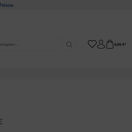
fnisse.
0,00 €*
€