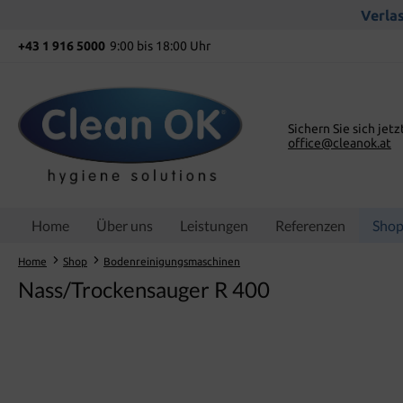
springen
Zur Hauptnavigation springen
Verlas
+43 1 916 5000
9:00 bis 18:00 Uhr
Sichern Sie sich jetz
office@cleanok.at
Home
Über uns
Leistungen
Referenzen
Sho
Home
Shop
Bodenreinigungsmaschinen
Nass/Trockensauger R 400
Bildergalerie überspringen