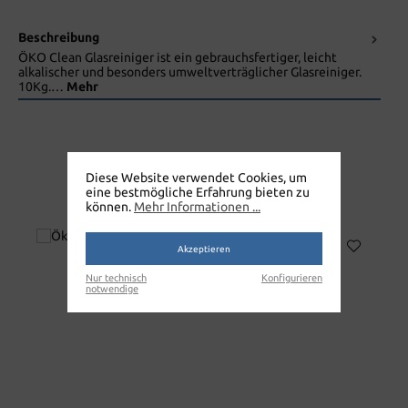
Beschreibung
ÖKO Clean Glasreiniger ist ein gebrauchsfertiger, leicht
alkalischer und besonders umweltverträglicher Glasreiniger.
10Kg.…
Mehr
Diese Website verwendet Cookies, um
eine bestmögliche Erfahrung bieten zu
ÖKO CLEAN GLASREINIGER
können.
Mehr Informationen ...
Akzeptieren
Nur technisch
Konfigurieren
notwendige