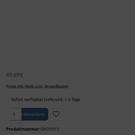
49,69 €
Preise inkl. MwSt. zzgl. Versandkosten
Sofort verfügbar, Lieferzeit: 1-3 Tage
Produkt Anzahl: Gib den gewünschten Wert ein oder benutze die Sch
In den Warenkorb
Produktnummer:
OKO1011