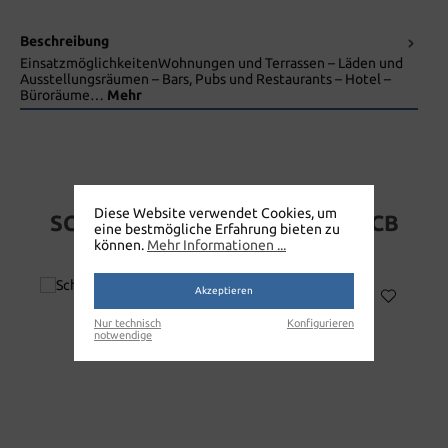
Beschreibung
EinsatzmöglichkeitenWohnungen und Terrassen – Läden und
Ausstellungsräumen – Bars, Pubs und Restaurants – Hotel –
Büroräume…
Mehr
Diese Website verwendet Cookies, um
SCHEUERSAUGMASCHINE 391CB
eine bestmögliche Erfahrung bieten zu
BIT
können.
Mehr Informationen ...
Akzeptieren
Nur technisch
Konfigurieren
notwendige