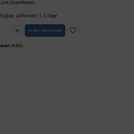
t. zzgl. Versandkosten
fügbar, Lieferzeit: 1-3 Tage
l: Gib den gewünschten Wert ein oder benutze die Schaltflächen 
In den Warenkorb
mmer:
R465