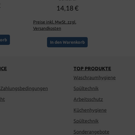
€
er Preis:
14,18 €
Regulärer Preis:
Preise inkl. MwSt. zzgl.
Versandkosten
korb
In den Warenkorb
ICE
TOP PRODUKTE
Waschraumhygiene
 Zahlungsbedingungen
Spültechnik
cht
Arbeitsschutz
Küchenhygiene
Spültechnik
Sonderangebote