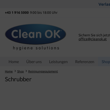
springen
Zur Hauptnavigation springen
Verlas
+43 1 916 5000
9:00 bis 18:00 Uhr
Sichern Sie sich jetz
office@cleanok.at
Home
Über uns
Leistungen
Referenzen
Sho
Home
Shop
Reinigungsequipment
Schrubber
Bildergalerie überspringen