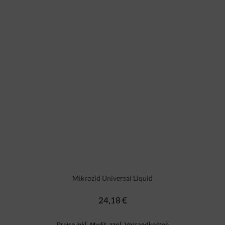
Mikrozid Universal Liquid
24,18 €
Regulärer Preis:
Preise inkl. MwSt. zzgl. Versandkosten