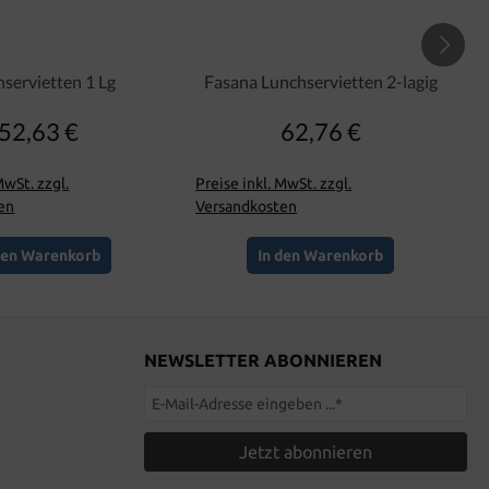
servietten 1 Lg
Fasana Lunchservietten 2-lagig
52,63 €
62,76 €
Regulärer Preis:
Regulärer Preis:
MwSt. zzgl.
Preise inkl. MwSt. zzgl.
en
Versandkosten
den Warenkorb
In den Warenkorb
NEWSLETTER ABONNIEREN
Jetzt abonnieren