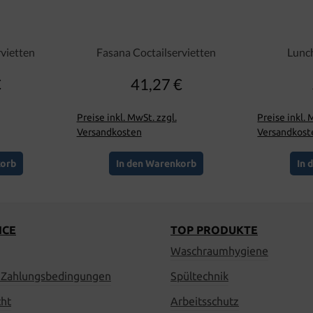
vietten
Fasana Coctailservietten
Lunch
€
41,27 €
er Preis:
Regulärer Preis:
Preise inkl. MwSt. zzgl.
Preise inkl. 
Versandkosten
Versandkost
korb
In den Warenkorb
In 
ICE
TOP PRODUKTE
Waschraumhygiene
 Zahlungsbedingungen
Spültechnik
cht
Arbeitsschutz