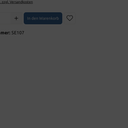
t. zzgl. Versandkosten
l: Gib den gewünschten Wert ein oder benutze die Schaltflächen 
In den Warenkorb
mmer:
SE107