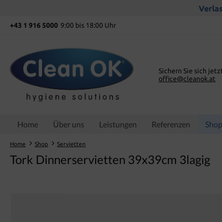
springen
Zur Hauptnavigation springen
Verlas
+43 1 916 5000
9:00 bis 18:00 Uhr
Sichern Sie sich jetz
office@cleanok.at
Home
Über uns
Leistungen
Referenzen
Sho
Home
Shop
Servietten
Tork Dinnerservietten 39x39cm 3lagig
Bildergalerie überspringen