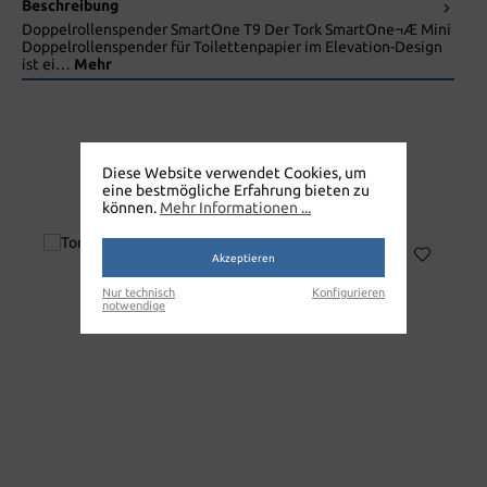
Beschreibung
Doppelrollenspender SmartOne T9 Der Tork SmartOne¬Æ Mini
Doppelrollenspender für Toilettenpapier im Elevation-Design
ist ei…
Mehr
Diese Website verwendet Cookies, um
eine bestmögliche Erfahrung bieten zu
TORK SYSTEM
können.
Mehr Informationen ...
Akzeptieren
Nur technisch
Konfigurieren
notwendige