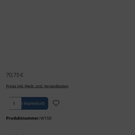
70,75 €
Preise inkl. MwSt. zzgl. Versandkosten
Produkt Anzahl: Gib den gewünschten Wert ein oder benutze die Sch
In den Warenkorb
Produktnummer:
W150