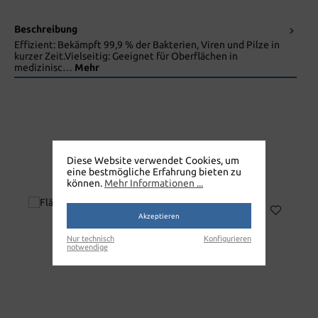
Beschreibung
Effizient: Bekämpft 99,9 % der Bakterien, Viren und Pilze in
kurzer Zeit.Vielseitig: Geeignet für Oberflächen in
medizinisc…
Mehr
CLEANOK
Diese Website verwendet Cookies, um
eine bestmögliche Erfahrung bieten zu
SCHNELLDESINFEKTION 5L
können.
Mehr Informationen ...
Akzeptieren
Nur technisch
Konfigurieren
notwendige